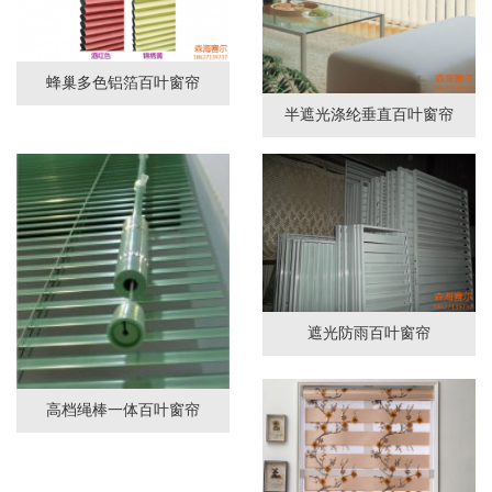
蜂巢多色铝箔百叶窗帘
半遮光涤纶垂直百叶窗帘
遮光防雨百叶窗帘
高档绳棒一体百叶窗帘