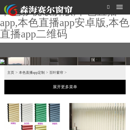
本色影视破解版,本色直播
Toggl
naviga
app,本色直播app安卓版,本色
直播app二维码
>
>
>
主页
本色直播app定制
百叶窗帘
展开更多菜单