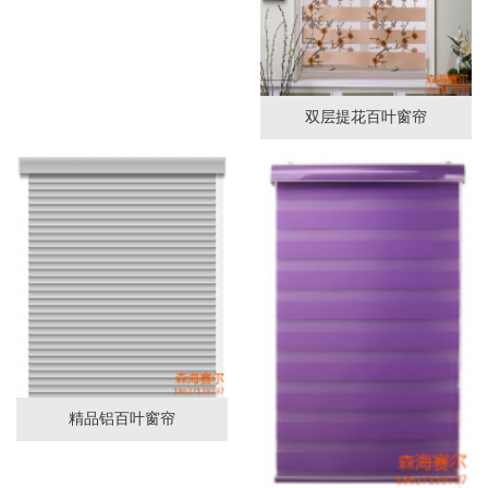
双层提花百叶窗帘
精品铝百叶窗帘