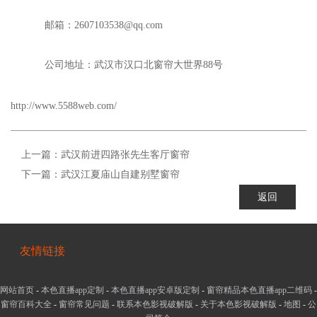
邮箱：2607103538@qq.com
公司地址：武汉市汉口北窗帘大世界88号
http://www.5588web.com/
上一篇：武汉前进四路张先生客厅窗帘
下一篇：武汉江夏庙山自建别墅窗帘
返回
友情链接
网站首页
-
本色直播app定制
-
本色直播app安卓版定制
-
窗帘精品本色直播app二维码
-
窗帘百科大全
-
窗帘常见问题
-
联系本色影视破解版
-
关于本色影视破解版
-
地图
-
公